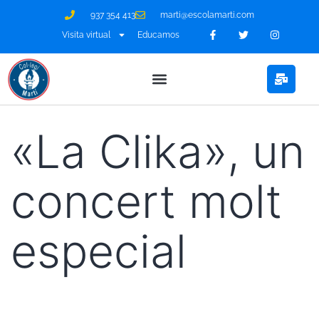
937 354 413
marti@escolamarti.com
Visita virtual
Educamos
«La Clika», un
concert molt
especial