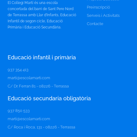
El Col·legi Martí és una escola
Preinscripció
concertada del barri de Sant Pere Nord
de Terrassa amb Llar d’Infants, Educació
Serveis i Activitats
Infantil de segon cicle, Educació
Contacte
Primària i Educació Secundària.
Educació infantil i primària
937 354 413
marti@escolamarti.com
C/ Dr. Ferran 81 - 08226 - Terrassa
Educació secundaria obligatòria​
937 850 533
marti@escolamarti.com
C/ Roca i Roca, 131 - 08226 - Terrassa