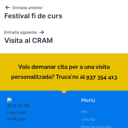
Entrada anterior
Festival fi de curs
Entrada siguiente
Visita al CRAM
Vols demanar cita per a una visita
personalitzada? Truca'ns al 937 354 413
Menú
Inici
L'escola
Projecte Educatiu