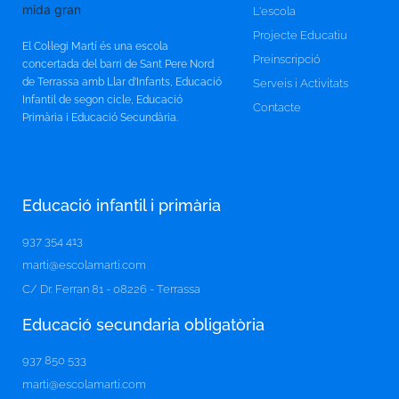
L'escola
Projecte Educatiu
El Col·legi Martí és una escola
Preinscripció
concertada del barri de Sant Pere Nord
de Terrassa amb Llar d’Infants, Educació
Serveis i Activitats
Infantil de segon cicle, Educació
Contacte
Primària i Educació Secundària.
Educació infantil i primària
937 354 413
marti@escolamarti.com
C/ Dr. Ferran 81 - 08226 - Terrassa
Educació secundaria obligatòria​
937 850 533
marti@escolamarti.com