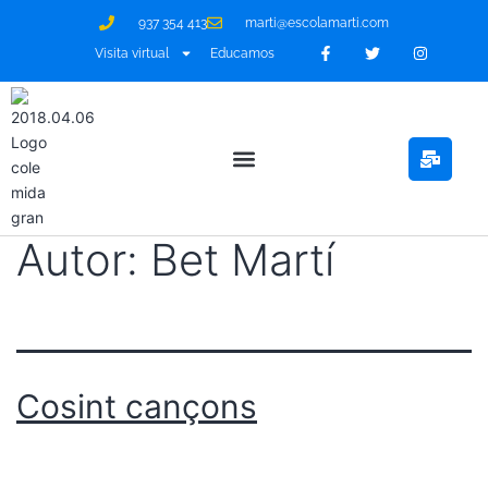
937 354 413
marti@escolamarti.com
Visita virtual
Educamos
Projecte Educatiu
Autor:
Bet Martí
Cosint cançons