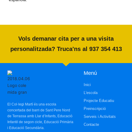
Vols demanar cita per a una visita
personalitzada? Truca'ns al 937 354 413
Menú
Inici
L'escola
Projecte Educatiu
El Col·legi Martí és una escola
Preinscripció
concertada del barri de Sant Pere Nord
de Terrassa amb Llar d’Infants, Educació
Serveis i Activitats
Infantil de segon cicle, Educació Primària
Contacte
i Educació Secundària.