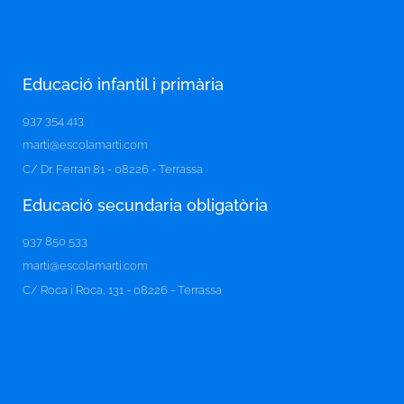
Educació infantil i primària
937 354 413
marti@escolamarti.com
C/ Dr. Ferran 81 - 08226 - Terrassa
Educació secundaria obligatòria​
937 850 533
marti@escolamarti.com
C/ Roca i Roca, 131 - 08226 - Terrassa