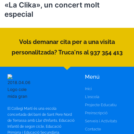
«La Clika», un concert molt
especial
Vols demanar cita per a una visita
personalitzada? Truca'ns al 937 354 413
Menú
Inici
L'escola
Projecte Educatiu
El Col·legi Martí és una escola
Preinscripció
concertada del barri de Sant Pere Nord
de Terrassa amb Llar d’Infants, Educació
Serveis i Activitats
Infantil de segon cicle, Educació
Contacte
Primària i Educació Secundària.