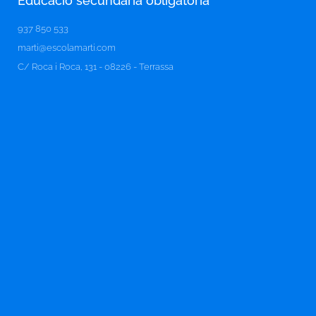
Educació secundaria obligatòria​
937 850 533
marti@escolamarti.com
C/ Roca i Roca, 131 - 08226 - Terrassa