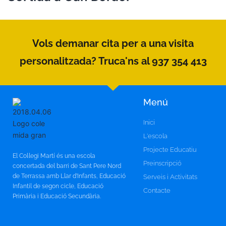
Vols demanar cita per a una visita
personalitzada? Truca'ns al 937 354 413
Menú
Inici
L'escola
Projecte Educatiu
El Col·legi Martí és una escola
Preinscripció
concertada del barri de Sant Pere Nord
de Terrassa amb Llar d’Infants, Educació
Serveis i Activitats
Infantil de segon cicle, Educació
Contacte
Primària i Educació Secundària.