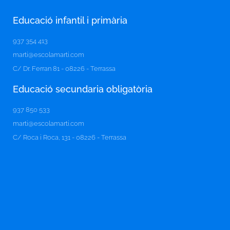
Educació infantil i primària
937 354 413
marti@escolamarti.com
C/ Dr. Ferran 81 - 08226 - Terrassa
Educació secundaria obligatòria​
937 850 533
marti@escolamarti.com
C/ Roca i Roca, 131 - 08226 - Terrassa