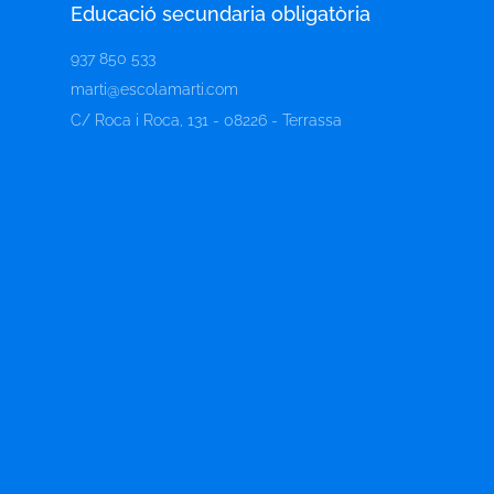
Educació secundaria obligatòria​
937 850 533
marti@escolamarti.com
C/ Roca i Roca, 131 - 08226 - Terrassa