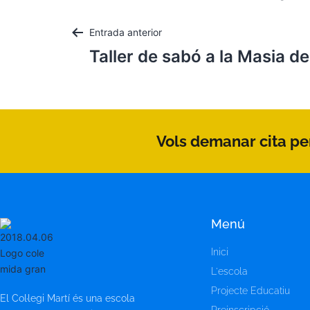
Entrada anterior
Taller de sabó a la Masia d
Vols demanar cita per
Menú
Inici
L'escola
Projecte Educatiu
El Col·legi Martí és una escola
Preinscripció