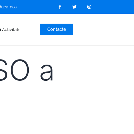
ducamos
Contacte
i Activitats
SO a