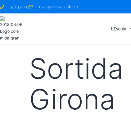
937 354 413
marti@escolamarti.com
L’Escola
Sortida
Girona