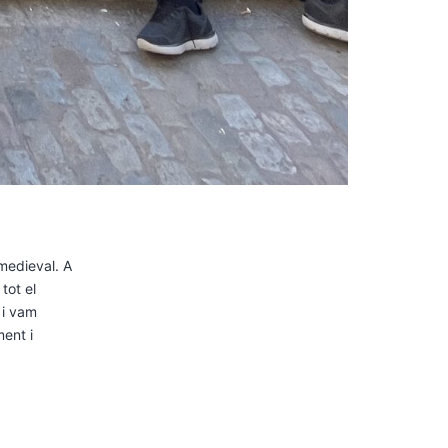
medieval. A
tot el
 i vam
ent i