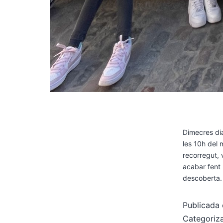
Dimecres di
les 10h del 
recorregut, 
acabar fent 
descoberta
Publicada 
Categori