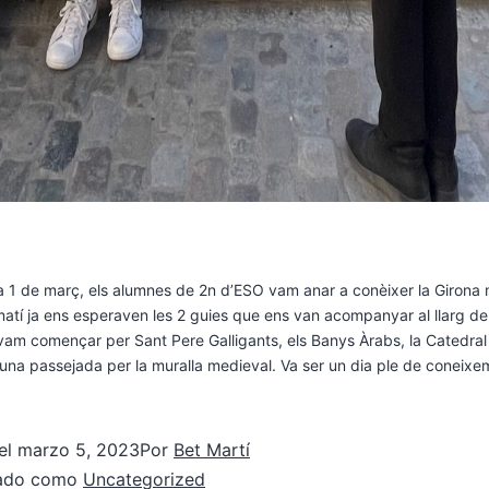
a 1 de març, els alumnes de 2n d’ESO vam anar a conèixer la Girona 
matí ja ens esperaven les 2 guies que ens van acompanyar al llarg de 
vam començar per Sant Pere Galligants, els Banys Àrabs, la Catedral
una passejada per la muralla medieval. Va ser un dia ple de coneixem
.
el
marzo 5, 2023
Por
Bet Martí
zado como
Uncategorized