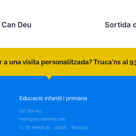
e Can Deu
Sortida d
 a una visita personalitzada? Truca'ns al 9
Educació infantil i primària
937 354 413
marti@escolamarti.com
C/ Dr. Ferran 81 - 08226 - Terrassa