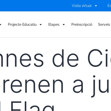
Visita virtual
E
Projecte Educatiu
Etapes
Preinscripció
Serveis 
mnes de Ci
prenen a j
l Flag