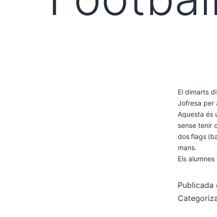
El dimarts d
Jofresa per 
Aquesta és u
sense tenir 
dos flags (b
mans.
Els alumnes
Publicada 
Categori