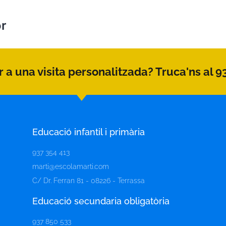
or
 a una visita personalitzada? Truca'ns al 9
Educació infantil i primària
937 354 413
marti@escolamarti.com
C/ Dr. Ferran 81 - 08226 - Terrassa
Educació secundaria obligatòria​
937 850 533