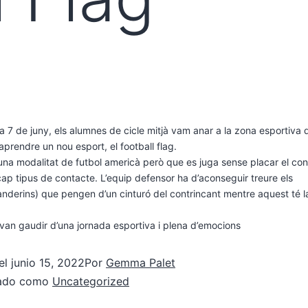
ia 7 de juny, els alumnes de cicle mitjà vam anar a la zona esportiva
aprendre un nou esport, el football flag.
na modalitat de futbol americà però que es juga sense placar el cont
cap tipus de contacte. L’equip defensor ha d’aconseguir treure els
anderins) que pengen d’un cinturó del contrincant mentre aquest té la
 van gaudir d’una jornada esportiva i plena d’emocions
el
junio 15, 2022
Por
Gemma Palet
zado como
Uncategorized