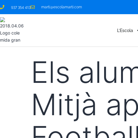
937 354 413
marti@escolamarti.com
L’Escola
Els alu
Mitjà a
Footbal