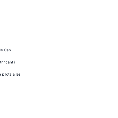
 de Can
rincant i
 pilota a les