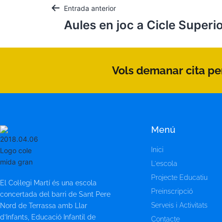
Entrada anterior
Aules en joc a Cicle Superi
Vols demanar cita per
Menú
Inici
L'escola
Projecte Educatiu
El Col·legi Martí és una escola
Preinscripció
concertada del barri de Sant Pere
Serveis i Activitats
Nord de Terrassa amb Llar
d’Infants, Educació Infantil de
Contacte