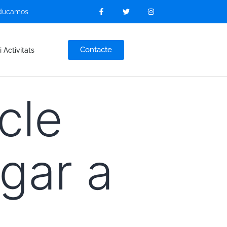
ducamos
Contacte
i Activitats
cle
ugar a