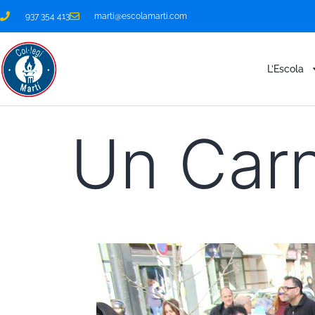
937 354 413
marti@escolamarti.com
L’Escola
Un Carn