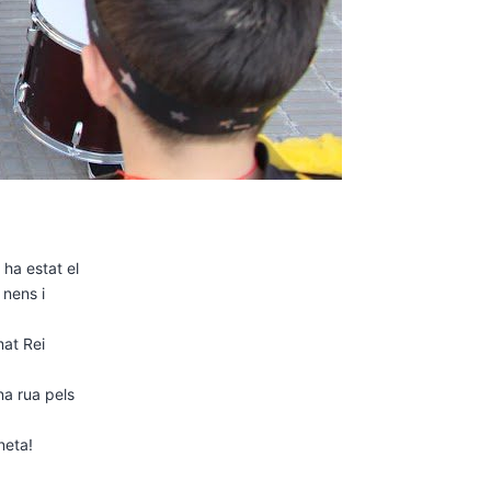
 ha estat el
 nens i
mat Rei
na rua pels
laneta!