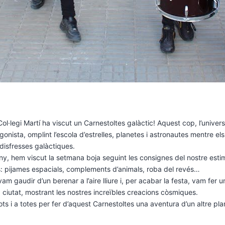
ol·legi Martí ha viscut un Carnestoltes galàctic! Aquest cop, l’univers
gonista, omplint l’escola d’estrelles, planetes i astronautes mentre els
 disfresses galàctiques.
, hem viscut la setmana boja seguint les consignes del nostre esti
s: pijames espacials, complements d’animals, roba del revés…
am gaudir d’un berenar a l’aire lliure i, per acabar la festa, vam fer u
a ciutat, mostrant les nostres increïbles creacions còsmiques.
 tots i a totes per fer d’aquest Carnestoltes una aventura d’un altre p