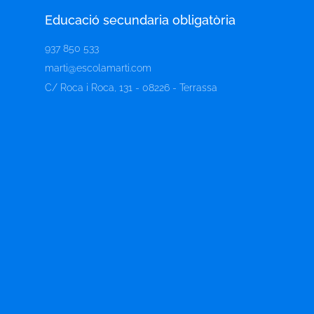
Educació secundaria obligatòria​
937 850 533
marti@escolamarti.com
C/ Roca i Roca, 131 - 08226 - Terrassa