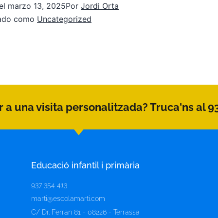
el
marzo 13, 2025
Por
Jordi Orta
zado como
Uncategorized
 a una visita personalitzada? Truca'ns al 9
Educació infantil i primària
937 354 413
marti@escolamarti.com
C/ Dr. Ferran 81 - 08226 - Terrassa