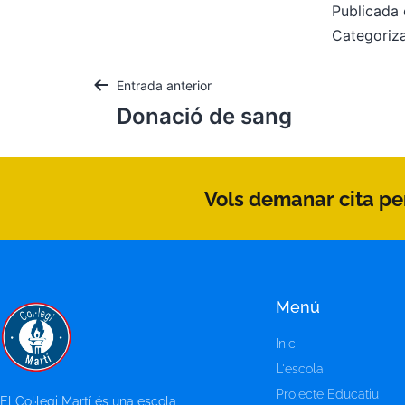
Publicada 
Categori
Entrada anterior
Donació de sang
Vols demanar cita per
Menú
Inici
L'escola
Projecte Educatiu
El Col·legi Martí és una escola