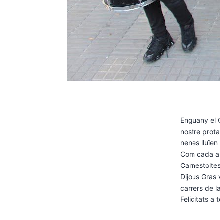
Enguany el C
nostre prota
nenes lluïen
Com cada any
Carnestolte
Dijous Gras v
carrers de l
Felicitats a