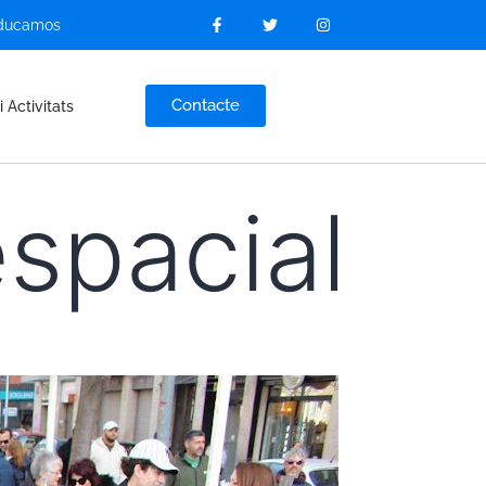
ducamos
Contacte
i Activitats
spacial