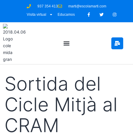
937 354 413
marti@escolamarti.com
Visita virtual
Educamos
Sortida del
Cicle Mitjà al
CRAM