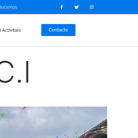
ducamos
Contacte
i Activitats
C.I