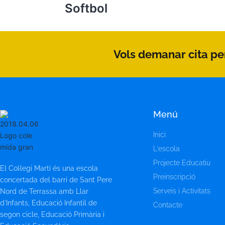
Softbol
Vols demanar cita per
Menú
Inici
L'escola
Projecte Educatiu
El Col·legi Martí és una escola
Preinscripció
concertada del barri de Sant Pere
Serveis i Activitats
Nord de Terrassa amb Llar
d’Infants, Educació Infantil de
Contacte
segon cicle, Educació Primària i