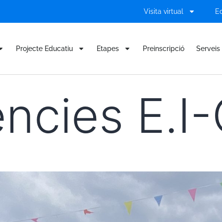
Visita virtual
E
Projecte Educatiu
Etapes
Preinscripció
Serveis 
ncies E.I-