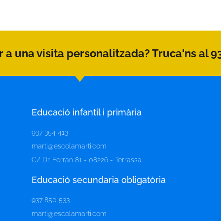
 a una visita personalitzada? Truca'ns al 9
Educació infantil i primària
937 354 413
marti@escolamarti.com
C/ Dr. Ferran 81 - 08226 - Terrassa
Educació secundaria obligatòria​
937 850 533
marti@escolamarti.com