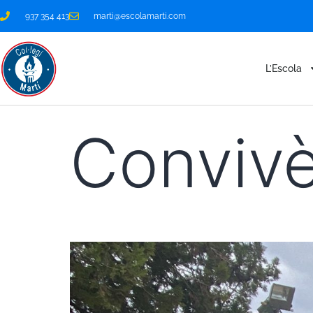
937 354 413
marti@escolamarti.com
L’Escola
Convivè