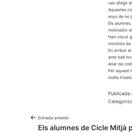
van afegir e
Aquestes co
anys de no 
Els alumnes 
motivador de 
Han viscut g
monitors de 
En arribar al
amb ball inc
Anar de colò
Per aquest m
molta il·lusi
Publicada 
Categori
Entrada anterior
Els alumnes de Cicle Mitjà 