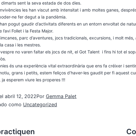
l dimarts sent la seva estada de dos dies.
nvivències les han viscut amb intensitat i amb moltes ganes, despré
poder-ne fer degut a la pandèmia.
han pogut gaudir d’activitats diferents en un entorn envoltat de natura
l’avi Follet i la Festa Major.
imcanes, parc d’aventures, jocs tradicionals, excursions, i molt més,
la casa i les mestres.
 vespre no varen faltar els jocs de nit, el Got Talent i fins hi tot el so
lòs.
nies és una experiència vital extraordinària que ens fa créixer i senti
otiu, grans i petits, estem feliços d’haver-les gaudit per fi aquest cu
ó, ja esperem viure les properes !!!
el
abril 12, 2022
Por
Gemma Palet
zado como
Uncategorized
practiquen
Co