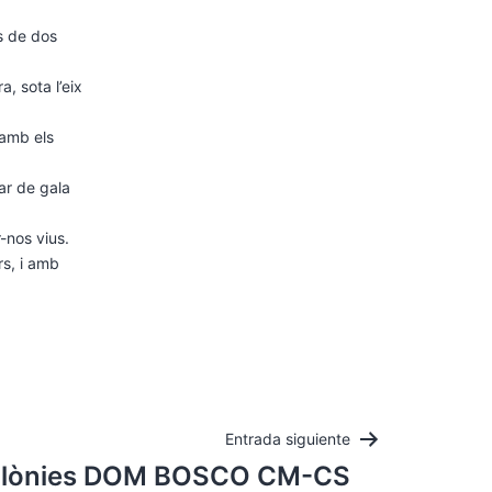
s de dos
, sota l’eix
 amb els
par de gala
r-nos vius.
rs, i amb
Entrada siguiente
lònies DOM BOSCO CM-CS