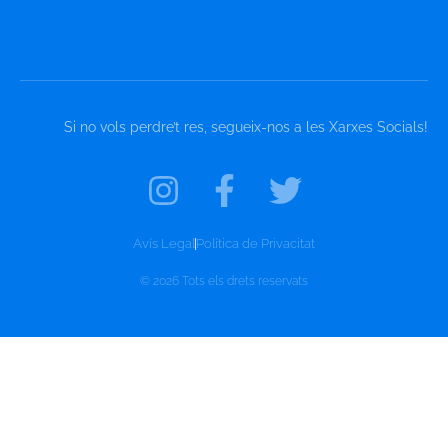
Si no vols perdre’t res, segueix-nos a les Xarxes Socials!
Avís Legal
Política de Privacitat
© 2026 Tots els drets reservats