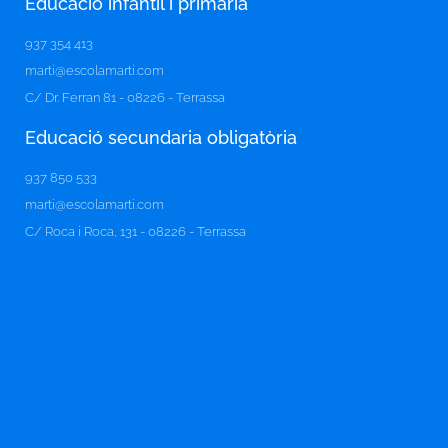
Educació infantil i primària
937 354 413
marti@escolamarti.com
C/ Dr. Ferran 81 - 08226 - Terrassa
Educació secundaria obligatòria​
937 850 533
marti@escolamarti.com
C/ Roca i Roca, 131 - 08226 - Terrassa