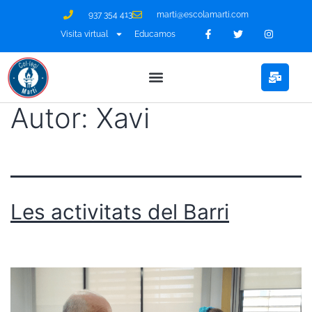
937 354 413
marti@escolamarti.com
Visita virtual
Educamos
Autor:
Xavi
Projecte Educatiu
Les activitats del Barri