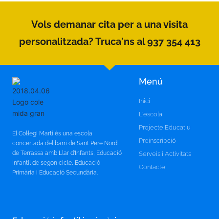
Vols demanar cita per a una visita
personalitzada? Truca'ns al 937 354 413
Menú
Inici
L'escola
Projecte Educatiu
El Col·legi Martí és una escola
Preinscripció
concertada del barri de Sant Pere Nord
de Terrassa amb Llar d’Infants, Educació
Serveis i Activitats
Infantil de segon cicle, Educació
Contacte
Primària i Educació Secundària.