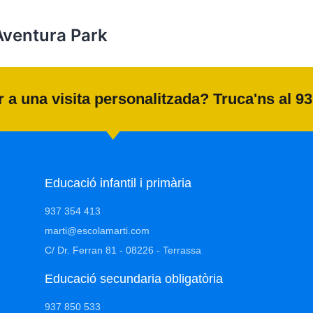
 Aventura Park
 a una visita personalitzada? Truca'ns al 9
Educació infantil i primària
937 354 413
marti@escolamarti.com
C/ Dr. Ferran 81 - 08226 - Terrassa
Educació secundaria obligatòria​
937 850 533