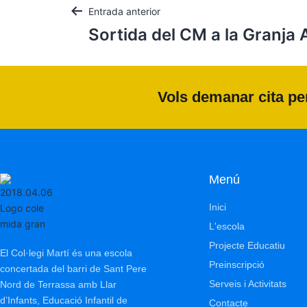
Entrada anterior
Sortida del CM a la Granja
Vols demanar cita per
Menú
Inici
L'escola
Projecte Educatiu
El Col·legi Martí és una escola
Preinscripció
concertada del barri de Sant Pere
Serveis i Activitats
Nord de Terrassa amb Llar
d’Infants, Educació Infantil de
Contacte