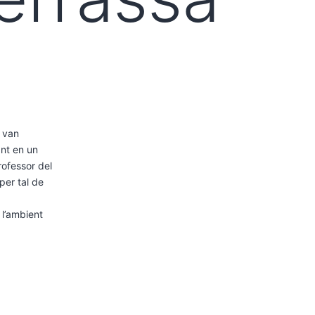
van
nt en un
rofessor del
per tal de
 l’ambient