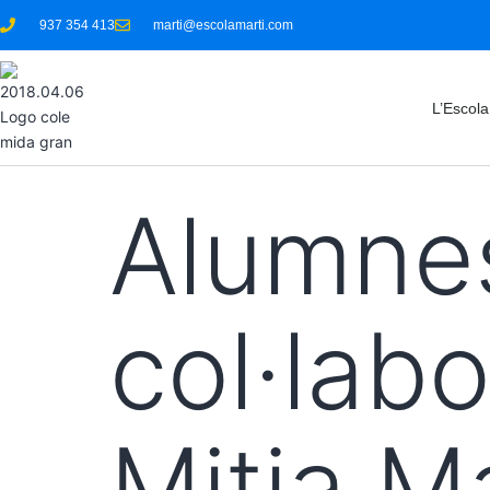
937 354 413
marti@escolamarti.com
L’Escola
Alumnes
col·lab
Mitja M