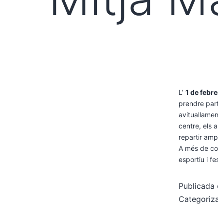
L’
1 de febr
prendre par
avituallamen
centre, els 
repartir amp
A més de col
esportiu i f
Publicada 
Categori