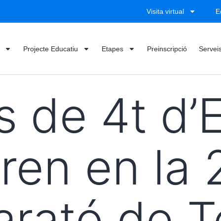
Visita virtual
E
Projecte Educatiu
Etapes
Preinscripció
Serveis
 de 4t d’
oren en la
arató de 