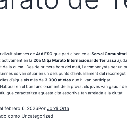
er
divuit alumnes de
4t d’ESO
que participen en el
Servei Comunitari
t activament en la
26a Mitja Marató Internacional de Terrassa
ajuda
t de la cursa
. Des de primera hora del matí, i acompanyats per un p
alumnes es van situar en un dels punts d’avituallament del recorregut 
olles d’aigua als més de
3.000 atletes
que hi van participar.
·laborar en el bon funcionament de la prova, els joves van gaudir de
estiu que caracteritza aquesta cita esportiva tan arrelada a la ciutat.
el
febrero 6, 2026
Por
Jordi Orta
zado como
Uncategorized