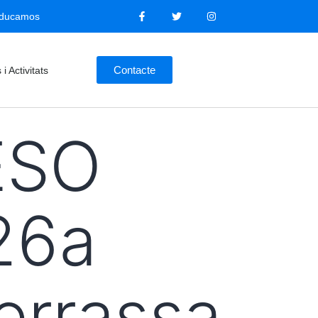
ducamos
Contacte
 i Activitats
ESO
 26a
Terrassa